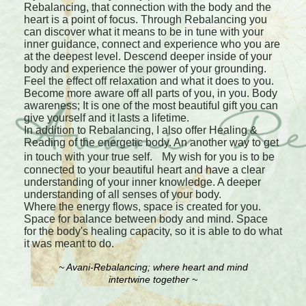
Rebalancing, that connection with the body and the
heart is a point of focus. Through Rebalancing you
can discover what it means to be in tune with your
inner guidance, connect and experience who you are
at the deepest level. Descend deeper inside of your
body and experience the power of your grounding.
Feel the effect off relaxation and what it does to you.
Become more aware off all parts of you, in you. Body
awareness; It is one of the most beautiful gift you can
give yourself and it lasts a lifetime.
In addition to Rebalancing, I also offer Healing &
Reading of the energetic body. An another way to get
in touch with your true self. My wish for you is to be
connected to your beautiful heart and have a clear
understanding of your inner knowledge. A deeper
understanding of all senses of your body.
Where the energy flows, space is created for you.
Space for balance between body and mind. Space
for the body's healing capacity, so it is able to do what
it was meant to do.
~ Avani-Rebalancing; where heart and mind
intertwine together ~