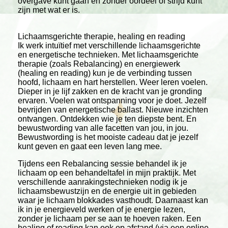
overgave kunt gaan en zonder oordeel of strijd kunt
zijn met wat er is.
Lichaamsgerichte therapie, healing en reading
Ik werk intuïtief met verschillende lichaamsgerichte
en energetische technieken. Met lichaamsgerichte
therapie (zoals Rebalancing) en energiewerk
(healing en reading) kun je de verbinding tussen
hoofd, lichaam en hart herstellen. Weer leren voelen.
Dieper in je lijf zakken en de kracht van je gronding
ervaren. Voelen wat ontspanning voor je doet. Jezelf
bevrijden van energetische ballast. Nieuwe inzichten
ontvangen. Ontdekken wie je ten diepste bent. En
bewustwording van alle facetten van jou, in jou.
Bewustwording is het mooiste cadeau dat je jezelf
kunt geven en gaat een leven lang mee.
Tijdens een Rebalancing sessie behandel ik je
lichaam op een behandeltafel in mijn praktijk. Met
verschillende aanrakingstechnieken nodig ik je
lichaamsbewustzijn en de energie uit in gebieden
waar je lichaam blokkades vasthoudt. Daarnaast kan
ik in je energieveld werken of je energie lezen,
zonder je lichaam per se aan te hoeven raken. Een
healing of reading kan ook op afstand (via een online