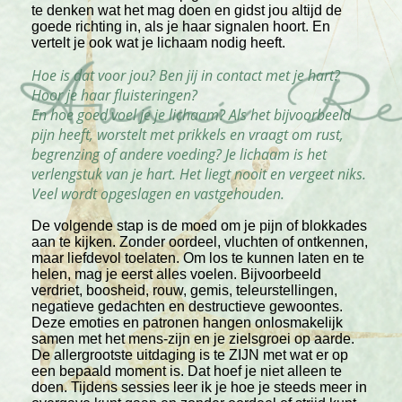
te denken wat het mag doen en gidst jou altijd de
goede richting in, als je haar signalen hoort. En
vertelt je ook wat je lichaam nodig heeft.
Hoe is dat voor jou? Ben jij in contact met je hart?
Hoor je haar fluisteringen?
En hoe goed voel je je lichaam? Als het bijvoorbeeld
pijn heeft, worstelt met prikkels en vraagt om rust,
begrenzing of andere voeding? Je lichaam is het
verlengstuk van je hart. Het liegt nooit en vergeet niks.
Veel wordt opgeslagen en vastgehouden.
De volgende stap is de moed om je pijn of blokkades
aan te kijken. Zonder oordeel, vluchten of ontkennen,
maar liefdevol toelaten. Om los te kunnen laten en te
helen, mag je eerst alles voelen. Bijvoorbeeld
verdriet, boosheid, rouw, gemis, teleurstellingen,
negatieve gedachten en destructieve gewoontes.
Deze emoties en patronen hangen onlosmakelijk
samen met het mens-zijn en je zielsgroei op aarde.
De allergrootste uitdaging is te ZIJN met wat er op
een bepaald moment is. Dat hoef je niet alleen te
doen. Tijdens sessies leer ik je hoe je steeds meer in