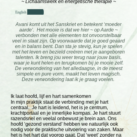
~
Lichaamswerk en energetische therapie
~
English Below...
Avani komt uit het Sanskriet en betekent ‘moeder
aarde’.
Het mooie is dat we hier ~ op Aarde ~
verbonden met alle elementen tot onvoorstelbaar
veel in staat zijn. Op voorwaarde dat je goed geaard
en in balans bent. Dan sta je stevig, kun je spelen
met het leven en bezield creëren met je aangeboren
talenten. Ik breng jou weer terug naar jouw basis,
waar je kunt helen en terugkomen bij je mooie zelf.
De verwondering van het alledaagse, in de meest
simpele en pure vorm, maakt het leven magisch.
Deze verwondering laat ik je graag voelen.
Ik laat hoofd, lijf en hart samenkomen
In mijn praktijk staat de verbinding met je hart
centraal. Je hart is leidend, het is je centrum,
krachtportaal en je innerlijke kompas. Je hart stuurt
razendsnel en veelal onbewust je brein aan. Ons
hoofd ‘gezond verstand’ hebben we natuurlijk ook
nodig voor de praktische uitvoering van zaken. Maar
het is het hart dat voorop gaat. Dat ‘weet’ zonder na